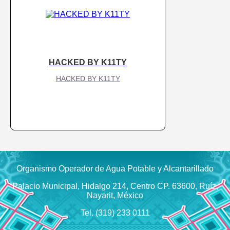
HACKED BY K11TY
HACKED BY K11TY
Organismo Operador de Agua Potable y Alcantarillado
Palacio Municipal, Hidalgo 214, Centro CP. 63600, Ruíz,
Nayarit, México
Tel. (319) 233 0111